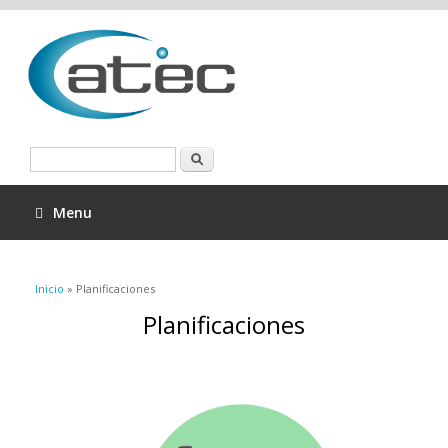
Buscar
Menu
Se encuentra usted aquí
Inicio
» Planificaciones
Planificaciones