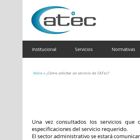
Institucional
Servicios
Normativas
Se encuentra usted aquí
Inicio
» ¿Cómo solicitar un servicio de CATec?
Una vez consultados los servicios que 
especificaciones del servicio requerido.
El sector administrativo se estará comunica