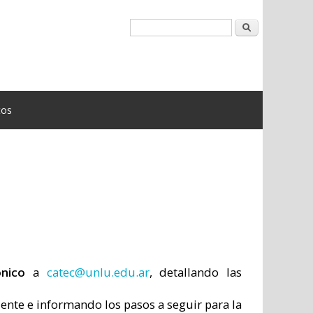
Buscar
tos
ónico
a
catec@unlu.edu.ar
, detallando las
ente e informando los pasos a seguir para la